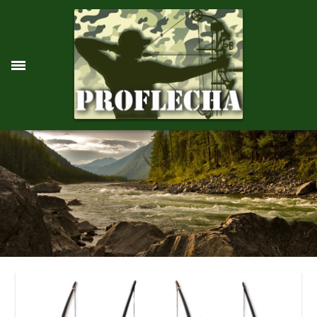
Arcos
Recurvos
Longbows
Compound
Bestas
Recurvas
Compound
Pistola-Besta
Miras
Miras Térmicas
Miras Nocturnas
Miras Diurnas
Acessorios
Acessórios
Para Arco