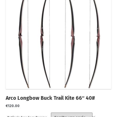
Para Besta
Flechas/Virotões
Para Arco
Para Besta
Equipamentos
Atirador
Outdoor
Outros
Cutelaria
Pontas Caça
Oficina
Usados
Arco Longbow Buck Trail Kite 66″ 40#
€
120.00
€0.00
0 artigos