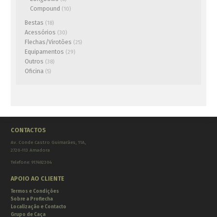
Compound
(10)
Bestas
(18)
Acessórios
(30)
Flechas/Virotões
(25)
Equipamentos
(29)
Outros
(38)
Oficina
(5)
CONTACTOS
Av. Conde Castro Guimarães, 11A,
2720-113 Amadora
Telefone: 917492304
APOIO AO CLIENTE
Termos e Condições
Sobre a Proflecha
Localização e Contacto
Grupo de Caça