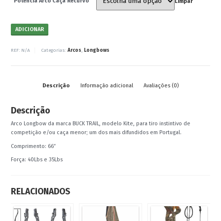
Potência Arco Caça Recurvo
Limpar
ADICIONAR
REF:
N/A
Categorias:
Arcos
,
Longbows
Descrição
Informação adicional
Avaliações (0)
Descrição
Arco Longbow da marca BUCK TRAIL, modelo Kite, para tiro instintivo de
competição e/ou caça menor; um dos mais difundidos em Portugal.
Comprimento: 66″
Força: 40Lbs e 35Lbs
RELACIONADOS