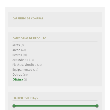
Balança Digital MTM
€
54.00
CARRINHO DE COMPRAS
ADICIONAR AO CARRINHO
CATEGORIAS DE PRODUTO
Balança digital
Miras
(7)
€
29.50
Arcos
(43)
ADICIONAR AO CARRINHO
Bestas
(18)
Acessórios
(30)
Flechas/Virotões
(25)
Equipamentos
(29)
Outros
(38)
Oficina
(5)
FILTRAR POR PREÇO
Máquina cola-penas
Afia-pontas JVD
Bohning
€
5.00
€
52.00
ADICIONAR AO CARRINHO