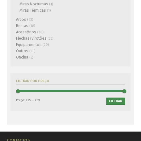
Miras Nocturnas
(1)
Miras Térmicas
(1)
Arcos
(43)
Bestas
(18)
Acessórios
(30)
Flechas/Virotões
(25)
Equipamentos
(29)
Outros
(38)
Oficina
(5)
FILTRAR POR PREÇO
Preço:
€75
—
€89
FILTRAR
CONTACTOS