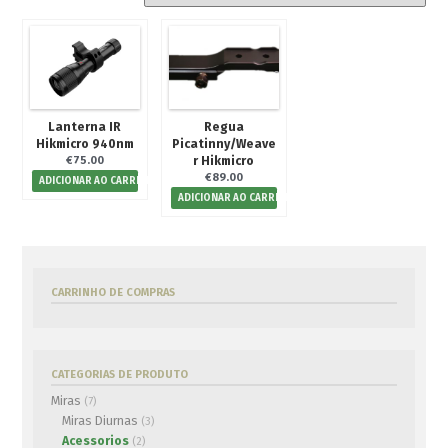
Para Besta
Flechas/Virotões
Para Arco
Para Besta
Lanterna IR
Regua
Equipamentos
Hikmicro 940nm
Picatinny/Weave
r Hikmicro
Atirador
€
75.00
€
89.00
ADICIONAR AO CARRINHO
Outdoor
ADICIONAR AO CARRINHO
Outros
Cutelaria
Pontas Caça
CARRINHO DE COMPRAS
Oficina
Usados
CATEGORIAS DE PRODUTO
Miras
(7)
€0.00
0 artigos
Miras Diurnas
(3)
Acessorios
(2)