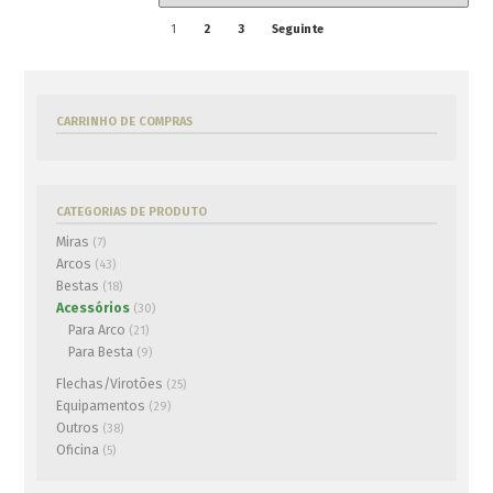
1
2
3
Seguinte
Regua Picatinny/Weaver
Hikmicro
€
89.00
CARRINHO DE COMPRAS
ADICIONAR AO CARRINHO
Mira Térmica Hikmicro
CATEGORIAS DE PRODUTO
THUNDER TE19 2.0 256×192
€
1,290.00
Miras
(7)
ADICIONAR AO CARRINHO
Arcos
(43)
Bestas
(18)
Acessórios
(30)
Para Arco
(21)
Para Besta
(9)
Flechas/Virotões
(25)
Equipamentos
(29)
Outros
(38)
Oficina
(5)
Bipé Maximal PICATINNY
Saco de transporte para
Bestas MAXIMAL, Preto
€
39.00