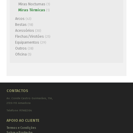
Miras Nocturnas
(1)
Miras Térmicas
(1)
Arcos
(43)
Bestas
(18)
Acessórios
(30)
Flechas/Virotões
(25)
Equipamentos
(29)
Outros
(38)
Oficina
(5)
CONTACTOS
Av. Conde Castro Guimarães, 11A,
2720-113 Amadora
Telefone: 917492304
APOIO AO CLIENTE
Termos e Condições
Sobre a Proflecha