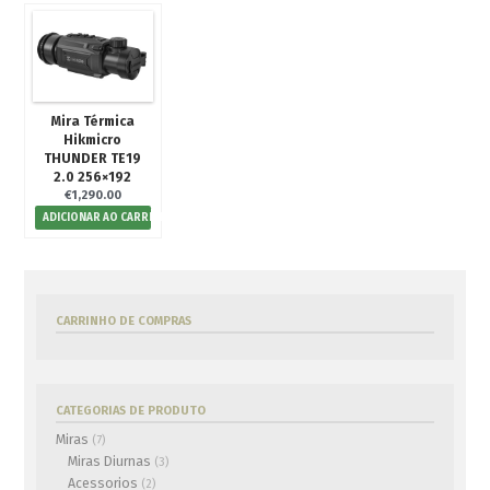
Para Besta
Flechas/Virotões
Para Arco
Para Besta
Mira Térmica
Hikmicro
Equipamentos
THUNDER TE19
Atirador
2.0 256×192
€
1,290.00
Outdoor
ADICIONAR AO CARRINHO
Outros
Cutelaria
Pontas Caça
CARRINHO DE COMPRAS
Oficina
Usados
CATEGORIAS DE PRODUTO
Miras
(7)
€0.00
0 artigos
Miras Diurnas
(3)
Acessorios
(2)