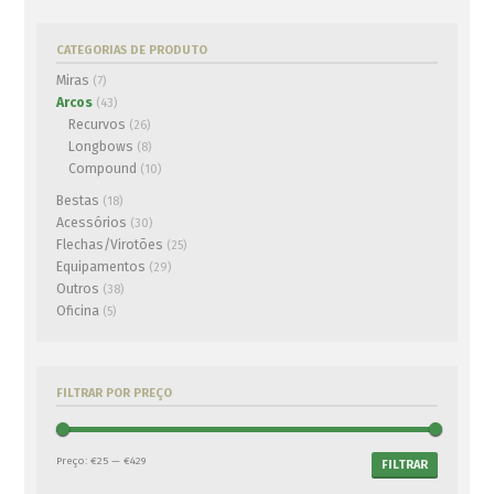
Arco Recurvo Old Mountain
CATEGORIAS DE PRODUTO
Edge Pro
€
170.00
Miras
(7)
ADICIONAR AO CARRINHO
Arcos
(43)
Recurvos
(26)
Longbows
(8)
Compound
(10)
Arco Recurvo Oak Ridge
Kit Arco Compound Hori-
Zebrali
Zone Air Bourne
Bestas
(18)
€
165.00
€
305.00
Acessórios
(30)
ADICIONAR AO CARRINHO
ADICIONAR AO CARRINHO
Flechas/Virotões
(25)
Equipamentos
(29)
Outros
(38)
Oficina
(5)
Punho Buck Trail Nobleton
€
180.00
ADICIONAR AO CARRINHO
FILTRAR POR PREÇO
Arco Compound PSE
-5%
Preço:
€25
—
€429
FILTRAR
ATK AS
€
429.00
€
450.00