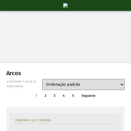
Arcos
A MOSTRAR 1–10 DE 43
RESULTADOS
1
2
3
4
5
Seguinte
Arco Recurvo Oak Ridge
Dymond
€
160.00
CARRINHO DE COMPRAS
ADICIONAR AO CARRINHO