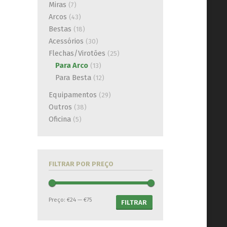
Miras
(7)
Arcos
(43)
Bestas
(18)
Acessórios
(30)
Flechas/Virotões
(25)
Para Arco
(13)
Para Besta
(12)
Equipamentos
(29)
Outros
(38)
Oficina
(5)
FILTRAR POR PREÇO
Preço:
€24
—
€75
FILTRAR