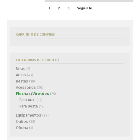
1
2
3
Seguinte
Virotões FMA Supersonic
€
4.00
ADICIONAR AO CARRINHO
CARRINHO DE COMPRAS
Flecha Skylon Backbone 3K
CATEGORIAS DE PRODUTO
5.2
€
52.00
Miras
(7)
ADICIONAR AO CARRINHO
Arcos
(43)
Bestas
(18)
Acessórios
(30)
Flechas/Virotões
(25)
Virotões X-BOW FMA
Para Arco
(13)
Supersonic Carbonbolt
Para Besta
Hunt
(12)
€
6.00
Equipamentos
(29)
ADICIONAR AO CARRINHO
Outros
(38)
Oficina
(5)
Flecha Skylon Frontier
€
42.00