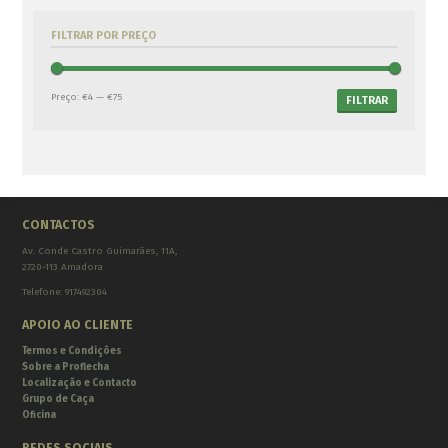
ADICIONAR AO CARRINHO
FILTRAR POR PREÇO
Virotões Killer Instinct Hypr
Preço:
€4
—
€75
FILTRAR
20″
€
68.00
ADICIONAR AO CARRINHO
Virotões Killer Instinct Hypr
CONTACTOS
Lighted 20″
€
68.00
Av. Conde Castro Guimarães, 11A,
ADICIONAR AO CARRINHO
2720-113 Amadora
Telefone: 917492304
APOIO AO CLIENTE
Virotões Skylon X-bow 3K
Termos e Condições
20″
Sobre a Proflecha
€
52.00
Localização e Contacto
ADICIONAR AO CARRINHO
Grupo de Caça
Oficina
REDES SOCIAIS