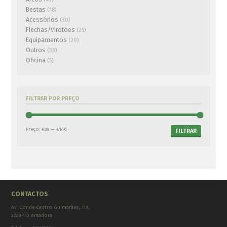
Bestas
(18)
Acessórios
(30)
Flechas/Virotões
(25)
Equipamentos
(29)
Outros
(38)
Oficina
(5)
FILTRAR POR PREÇO
Preço:
€89
—
€140
FILTRAR
CONTACTOS
Av. Conde Castro Guimarães, 11A,
2720-113 Amadora