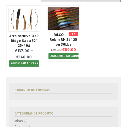
Para Besta
Flechas/Virotões
Para Arco
Para Besta
FALCO
-6%
Arco recurvo Oak
Equipamentos
Robin RH 54″ 25
Ridge Sada 52″
ou 30Lbs
25-40#
Atirador
€
89.00
€
95.00
€
137.00
–
Outdoor
ADICIONAR AO CARRINHO
€
140.00
Outros
ADICIONAR AO CARRINHO
Cutelaria
Pontas Caça
Oficina
CARRINHO DE COMPRAS
Usados
CATEGORIAS DE PRODUTO
€0.00
0 artigos
Miras
(7)
Arcos
(43)